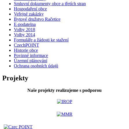
Smluvní dokumenty obce a třetích stran
Hospodaření obce
Veřejné zakázky
Bytové družstvo Račetice
E-podatelna
Volby 2018
Volby 2014
Formuláře a žádosti ke stažení
CzechPOINT
Historie obce
Povinné informace
Územní plánování
Ochrana osobních údajů
Projekty
Naše projekty realizujeme s podporou