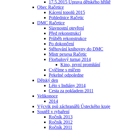
17.5.2015 Úprava dětského hřiště
Obec Račetice
Kácení topolů 2015
Pohlednice Račetic
DMC Račetice
Slavnostní otevření
Před rekonstrukcí
Průběh rekonstrukce
Po dokončení
Stěhování knihovny do DMC
Mistr pexesa Račetic
Florbalový turnaj 2014
Kino, první promítání
Cvíčíme s míčem
Pekelné odpoledne
Dětský den
Léto s Indiány 2014
Cesta za pokladem 2011
Velikonoce
2014
Výcvik psů záchranářů Ústeckého kraje
Soutěž v rybaření
Ročník 2013
Ročník 2012
Ročník 2011