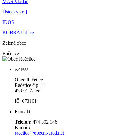
MAS Vladař
Ústecký kraj
IDOS
KOBRA Údlice
Zelená obec
Račetice
Adresa
Obec Račetice
Račetice č.p. 11
438 01 Žatec
IČ: 673161
Kontakt
Telefon:
474 392 146
E-mail:
racetice@obecni-urad.net