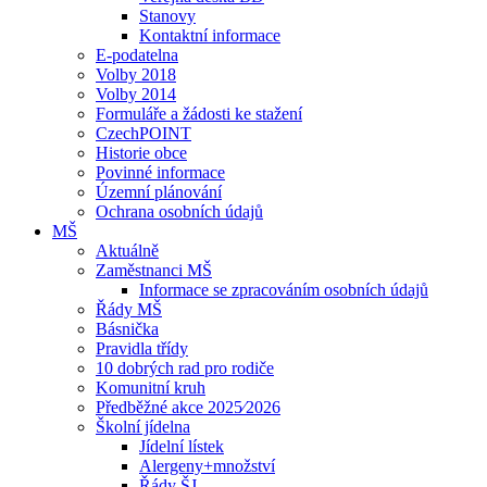
Stanovy
Kontaktní informace
E-podatelna
Volby 2018
Volby 2014
Formuláře a žádosti ke stažení
CzechPOINT
Historie obce
Povinné informace
Územní plánování
Ochrana osobních údajů
MŠ
Aktuálně
Zaměstnanci MŠ
Informace se zpracováním osobních údajů
Řády MŠ
Básnička
Pravidla třídy
10 dobrých rad pro rodiče
Komunitní kruh
Předběžné akce 2025⁄2026
Školní jídelna
Jídelní lístek
Alergeny+množství
Řády ŠJ