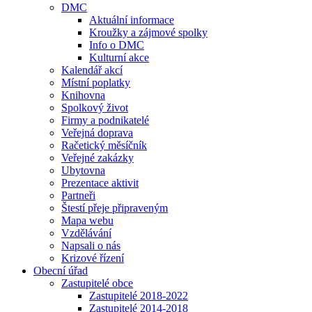
DMC
Aktuální informace
Kroužky a zájmové spolky
Info o DMC
Kulturní akce
Kalendář akcí
Místní poplatky
Knihovna
Spolkový život
Firmy a podnikatelé
Veřejná doprava
Račetický měsíčník
Veřejné zakázky
Ubytovna
Prezentace aktivit
Partneři
Štestí přeje připraveným
Mapa webu
Vzdělávání
Napsali o nás
Krizové řízení
Obecní úřad
Zastupitelé obce
Zastupitelé 2018-2022
Zastupitelé 2014-2018