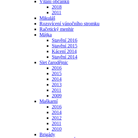
Vítání občánků
2018
2011
Mikuláš
Rozsvícení vánočního stromku
Račetický menhir
Májka
Stavění 2016
Stavění 2015
Kácení 2014
Stavění 2014
Slet čarodějnic
2016
2015
2014
2013
2011
2009
Maškarní
2016
2014
2012
2011
2010
Brigády