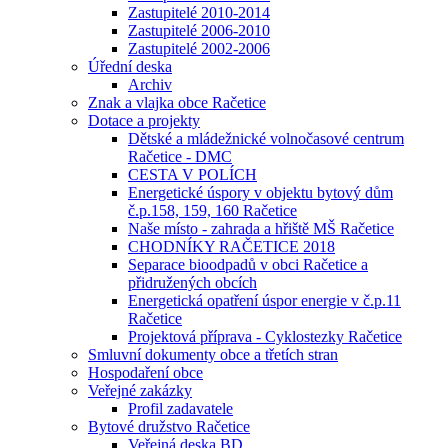
Zastupitelé 2010-2014
Zastupitelé 2006-2010
Zastupitelé 2002-2006
Úřední deska
Archiv
Znak a vlajka obce Račetice
Dotace a projekty
Dětské a mládežnické volnočasové centrum
Račetice - DMC
CESTA V POLÍCH
Energetické úspory v objektu bytový dům
č.p.158, 159, 160 Račetice
Naše místo - zahrada a hřiště MŠ Račetice
CHODNÍKY RAČETICE 2018
Separace bioodpadů v obci Račetice a
přidružených obcích
Energetická opatření úspor energie v č.p.11
Račetice
Projektová příprava - Cyklostezky Račetice
Smluvní dokumenty obce a třetích stran
Hospodaření obce
Veřejné zakázky
Profil zadavatele
Bytové družstvo Račetice
Veřejná deska BD