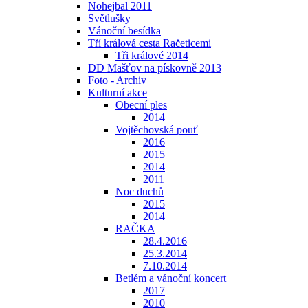
Nohejbal 2011
Světlušky
Vánoční besídka
Tří králová cesta Račeticemi
Tři králové 2014
DD Mašťov na pískovně 2013
Foto - Archiv
Kulturní akce
Obecní ples
2014
Vojtěchovská pouť
2016
2015
2014
2011
Noc duchů
2015
2014
RAČKA
28.4.2016
25.3.2014
7.10.2014
Betlém a vánoční koncert
2017
2010