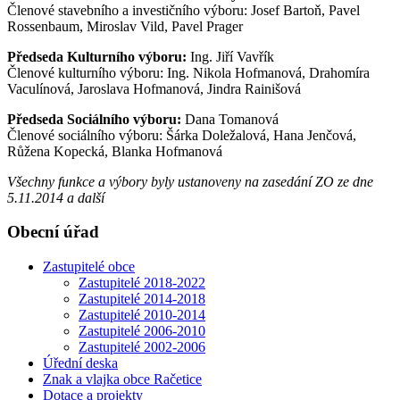
Členové stavebního a investičního výboru: Josef Bartoň, Pavel
Rossenbaum, Miroslav Vild, Pavel Prager
Předseda Kulturního výboru:
Ing. Jiří Vavřík
Členové kulturního výboru: Ing. Nikola Hofmanová, Drahomíra
Vaculínová, Jaroslava Hofmanová, Jindra Rainišová
Předseda Sociálního výboru:
Dana Tomanová
Členové sociálního výboru: Šárka Doležalová, Hana Jenčová,
Růžena Kopecká, Blanka Hofmanová
Všechny funkce a výbory byly ustanoveny na zasedání ZO ze dne
5.11.2014 a další
Obecní úřad
Zastupitelé obce
Zastupitelé 2018-2022
Zastupitelé 2014-2018
Zastupitelé 2010-2014
Zastupitelé 2006-2010
Zastupitelé 2002-2006
Úřední deska
Znak a vlajka obce Račetice
Dotace a projekty