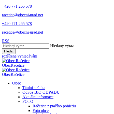
+420 771 265 578
racetice@obecni-urad.net
+420 771 265 578
racetice@obecni-urad.net
RSS
Hledaný výraz
Hledat
rozšířené vyhledávání
Obec
Račetice
Obec
Račetice
Obec
Titulní stránka
Odvoz BIO ODPADU
Aktuální informace
FOTO
Račetice z ptačího pohledu
Foto obce