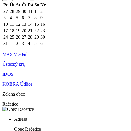
Po
Út
St
Čt
Pá
So
Ne
27
28
29
30
31
1
2
3
4
5
6
7
8
9
10
11
12
13
14
15
16
17
18
19
20
21
22
23
24
25
26
27
28
29
30
31
1
2
3
4
5
6
MAS Vladař
Ústecký kraj
IDOS
KOBRA Údlice
Zelená obec
Račetice
Adresa
Obec Račetice