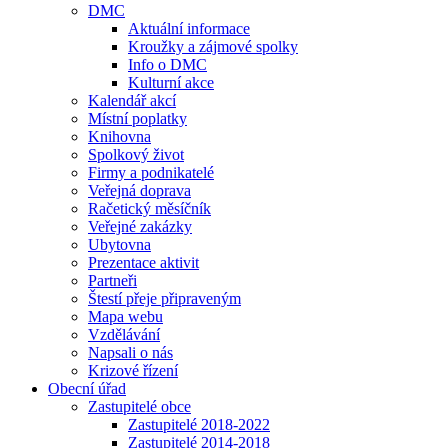
DMC
Aktuální informace
Kroužky a zájmové spolky
Info o DMC
Kulturní akce
Kalendář akcí
Místní poplatky
Knihovna
Spolkový život
Firmy a podnikatelé
Veřejná doprava
Račetický měsíčník
Veřejné zakázky
Ubytovna
Prezentace aktivit
Partneři
Štestí přeje připraveným
Mapa webu
Vzdělávání
Napsali o nás
Krizové řízení
Obecní úřad
Zastupitelé obce
Zastupitelé 2018-2022
Zastupitelé 2014-2018