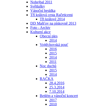
Nohejbal 2011
Světlušky
Vánoční besídka
Tří králová cesta Račeticemi
Tři králové 2014
DD Mašťov na pískovně 2013
Foto - Archiv
Kulturní akce
Obecní ples
2014
Vojtěchovská pouť
2016
2015
2014
2011
Noc duchů
2015
2014
RAČKA
28.4.2016
25.3.2014
7.10.2014
Betlém a vánoční koncert
2017
2010