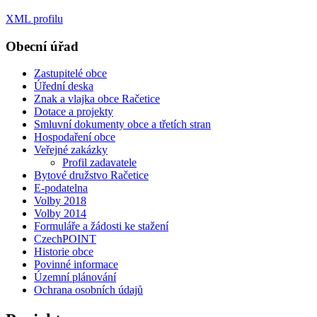
XML profilu
Obecní úřad
Zastupitelé obce
Úřední deska
Znak a vlajka obce Račetice
Dotace a projekty
Smluvní dokumenty obce a třetích stran
Hospodaření obce
Veřejné zakázky
Profil zadavatele
Bytové družstvo Račetice
E-podatelna
Volby 2018
Volby 2014
Formuláře a žádosti ke stažení
CzechPOINT
Historie obce
Povinné informace
Územní plánování
Ochrana osobních údajů