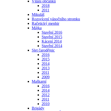
Vítání občánků
2018
2011
Mikuláš
Rozsvícení vánočního stromku
Račetický menhir
Májka
Stavění 2016
Stavění 2015
Kácení 2014
Stavění 2014
Slet čarodějnic
2016
2015
2014
2013
2011
2009
Maškarní
2016
2014
2012
2011
2010
Brigády