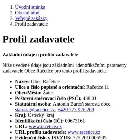
Úvodní stránka
Obecní úřad
Veřejné zakázky
Profil zadavatele
Profil zadavatele
Základní údaje o profilu zadavatele
Níže uvedené údaje jsou základními identifikačními parametry
zadavatele Obce Račetice pro tento profil zadavatele.
Název:
Obec Račetice
Ulice a číslo popisné a orientační:
Račetice 11
Obec/Město:
Žatec
Poštovní směrovací číslo (PSČ):
438 01
Statutární osoba:
Antonín Bartoň starosta obce,
starosta@racetice.cz
,
+420 777 926 269
Kraj:
Ústecký kraj
Identifikační číslo (IČ):
00673161
URL:
www.racetice.cz
URL profilu zadavatele:
www.racetice.cz
Evidenční číslo v ISVZUS:
725 2010005505