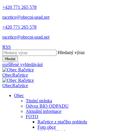
+420 771 265 578
racetice@obecni-urad.net
+420 771 265 578
racetice@obecni-urad.net
RSS
Hledaný výraz
Hledat
rozšířené vyhledávání
Obec
Račetice
Obec
Račetice
Obec
Titulní stránka
Odvoz BIO ODPADU
Aktuální informace
FOTO
Račetice z ptačího pohledu
Foto obce