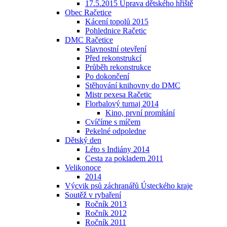
17.5.2015 Úprava dětského hřiště
Obec Račetice
Kácení topolů 2015
Pohlednice Račetic
DMC Račetice
Slavnostní otevření
Před rekonstrukcí
Průběh rekonstrukce
Po dokončení
Stěhování knihovny do DMC
Mistr pexesa Račetic
Florbalový turnaj 2014
Kino, první promítání
Cvíčíme s míčem
Pekelné odpoledne
Dětský den
Léto s Indiány 2014
Cesta za pokladem 2011
Velikonoce
2014
Výcvik psů záchranářů Ústeckého kraje
Soutěž v rybaření
Ročník 2013
Ročník 2012
Ročník 2011