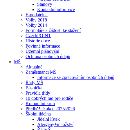
Stanovy
Kontaktní informace
E-podatelna
Volby 2018
Volby 2014
Formuláře a žádosti ke stažení
CzechPOINT
Historie obce
Povinné informace
Územní plánování
Ochrana osobních údajů
MŠ
Aktuálně
Zaměstnanci MŠ
Informace se zpracováním osobních údajů
Řády MŠ
Básnička
Pravidla třídy
10 dobrých rad pro rodiče
Komunitní kruh
Předběžné akce 2025⁄2026
Školní jídelna
Jídelní lístek
Alergeny+množství
Řády ŠJ