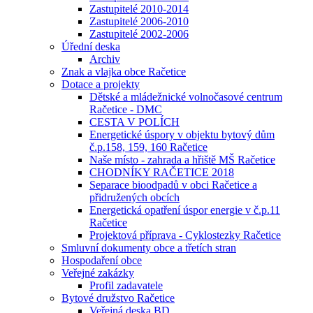
Zastupitelé 2010-2014
Zastupitelé 2006-2010
Zastupitelé 2002-2006
Úřední deska
Archiv
Znak a vlajka obce Račetice
Dotace a projekty
Dětské a mládežnické volnočasové centrum
Račetice - DMC
CESTA V POLÍCH
Energetické úspory v objektu bytový dům
č.p.158, 159, 160 Račetice
Naše místo - zahrada a hřiště MŠ Račetice
CHODNÍKY RAČETICE 2018
Separace bioodpadů v obci Račetice a
přidružených obcích
Energetická opatření úspor energie v č.p.11
Račetice
Projektová příprava - Cyklostezky Račetice
Smluvní dokumenty obce a třetích stran
Hospodaření obce
Veřejné zakázky
Profil zadavatele
Bytové družstvo Račetice
Veřejná deska BD