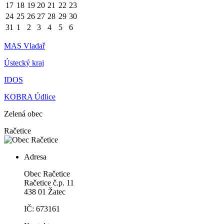
17
18
19
20
21
22
23
24
25
26
27
28
29
30
31
1
2
3
4
5
6
MAS Vladař
Ústecký kraj
IDOS
KOBRA Údlice
Zelená obec
Račetice
Adresa
Obec Račetice
Račetice č.p. 11
438 01 Žatec
IČ: 673161