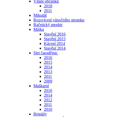
Vítání občánků
2018
2011
Mikuláš
Rozsvícení vánočního stromku
Račetický menhir
Májka
Stavění 2016
Stavění 2015
Kácení 2014
Stavění 2014
Slet čarodějnic
2016
2015
2014
2013
2011
2009
Maškarní
2016
2014
2012
2011
2010
Brigády