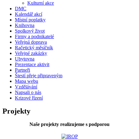
Kulturní akce
DMC
Kalendář akcí
Místní poplatky
Knihovna
Spolkový život
Firmy a podnikatelé
Veřejná doprava
Račetický měsíčník
Veřejné zakázky
Ubytovna
Prezentace aktivit
Partneři
Štestí přeje připraveným
Mapa webu
Vzdělávání
Napsali o nás
Krizové řízení
Projekty
Naše projekty realizujeme s podporou