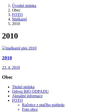
Úvodní stránka
Obec
FOTO
Maškarní
2010
2010
2010
23. 4. 2010
Obec
Titulní stránka
Odvoz BIO ODPADU
Aktuální informace
FOTO
Račetice z ptačího pohledu
Foto obce