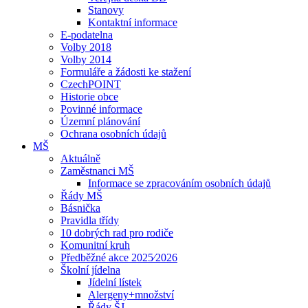
Stanovy
Kontaktní informace
E-podatelna
Volby 2018
Volby 2014
Formuláře a žádosti ke stažení
CzechPOINT
Historie obce
Povinné informace
Územní plánování
Ochrana osobních údajů
MŠ
Aktuálně
Zaměstnanci MŠ
Informace se zpracováním osobních údajů
Řády MŠ
Básnička
Pravidla třídy
10 dobrých rad pro rodiče
Komunitní kruh
Předběžné akce 2025⁄2026
Školní jídelna
Jídelní lístek
Alergeny+množství
Řády ŠJ