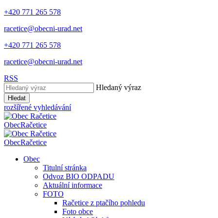
+420 771 265 578
racetice@obecni-urad.net
+420 771 265 578
racetice@obecni-urad.net
RSS
Hledaný výraz
Hledat
rozšířené vyhledávání
Obec
Račetice
Obec
Račetice
Obec
Titulní stránka
Odvoz BIO ODPADU
Aktuální informace
FOTO
Račetice z ptačího pohledu
Foto obce