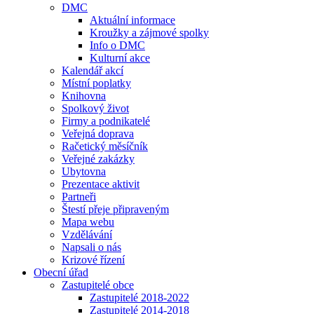
DMC
Aktuální informace
Kroužky a zájmové spolky
Info o DMC
Kulturní akce
Kalendář akcí
Místní poplatky
Knihovna
Spolkový život
Firmy a podnikatelé
Veřejná doprava
Račetický měsíčník
Veřejné zakázky
Ubytovna
Prezentace aktivit
Partneři
Štestí přeje připraveným
Mapa webu
Vzdělávání
Napsali o nás
Krizové řízení
Obecní úřad
Zastupitelé obce
Zastupitelé 2018-2022
Zastupitelé 2014-2018