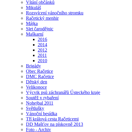
Vítání občánků
Mikuláš
Rozsvícení vánočního stromku
Račetický menhir
Májka
Slet čarodějnic
Maškarní
2016
2014
2012
2011
2010
Brigády
Obec Račetice
DMC Račetice
Dětský den
Velikonoce
Výcvik psů záchranářů Ústeckého kraje
Soutěž v rybaření
Nohejbal 2011
Světlušky
Vánoční besídka
Tří králová cesta Račeticemi
DD Mašťov na pískovně 2013
Foto - Archiv