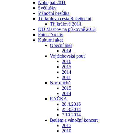
Nohejbal 2011
Světlušky
Vánoční besídka
Tří králová cesta Račeticemi
Tři králové 2014
DD Mašťov na pískovně 2013
Foto - Archiv
Kulturní akce
Obecní ples
2014
Vojtěchovská pouť
2016
2015
2014
2011
Noc duchů
2015
2014
RAČKA
28.4.2016
25.3.2014
7.10.2014
Betlém a vánoční koncert
2017
2010