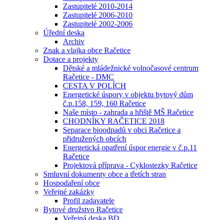
Zastupitelé 2010-2014
Zastupitelé 2006-2010
Zastupitelé 2002-2006
Úřední deska
Archiv
Znak a vlajka obce Račetice
Dotace a projekty
Dětské a mládežnické volnočasové centrum
Račetice - DMC
CESTA V POLÍCH
Energetické úspory v objektu bytový dům
č.p.158, 159, 160 Račetice
Naše místo - zahrada a hřiště MŠ Račetice
CHODNÍKY RAČETICE 2018
Separace bioodpadů v obci Račetice a
přidružených obcích
Energetická opatření úspor energie v č.p.11
Račetice
Projektová příprava - Cyklostezky Račetice
Smluvní dokumenty obce a třetích stran
Hospodaření obce
Veřejné zakázky
Profil zadavatele
Bytové družstvo Račetice
Veřejná deska BD