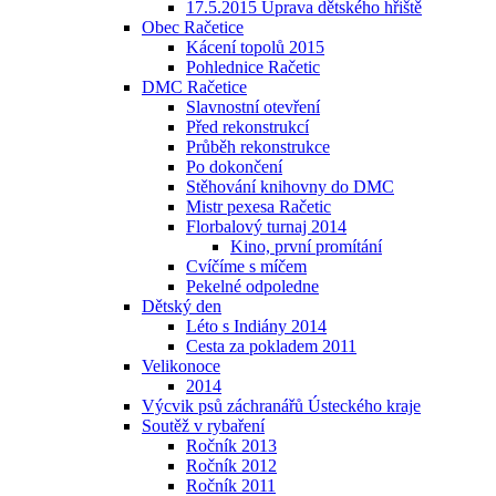
17.5.2015 Úprava dětského hřiště
Obec Račetice
Kácení topolů 2015
Pohlednice Račetic
DMC Račetice
Slavnostní otevření
Před rekonstrukcí
Průběh rekonstrukce
Po dokončení
Stěhování knihovny do DMC
Mistr pexesa Račetic
Florbalový turnaj 2014
Kino, první promítání
Cvíčíme s míčem
Pekelné odpoledne
Dětský den
Léto s Indiány 2014
Cesta za pokladem 2011
Velikonoce
2014
Výcvik psů záchranářů Ústeckého kraje
Soutěž v rybaření
Ročník 2013
Ročník 2012
Ročník 2011