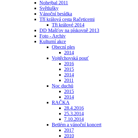
Nohejbal 2011
Světlušky
Vánoční besídka
Tří králová cesta Račeticemi
Tři králové 2014
DD Mašťov na pískovně 2013
Foto - Archiv
Kulturní akce
Obecní ples
2014
Vojtěchovská pouť
2016
2015
2014
2011
Noc duchů
2015
2014
RAČKA
28.4.2016
25.3.2014
7.10.2014
Betlém a vánoční koncert
2017
2010