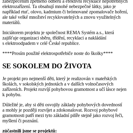
zabezpečením zpětného odběru a efektivní recyklace nepotřebných
elektrozařízení. Ta obsahují mnohé nebezpečné látky, jako je
například rtuť, olovo, kadmium či brómované zpomalovače hoření,
ale také velké množství recyklovatelných a znovu využitelných
materiálů.
Iniciátorem projektu je společnost REMA Systém a.s., která
zajišťuje organizaci sběru, třídění, recyklaci a nakládání
s elektroodpadem v celé České republice.
****Prosím použité elektrospotřebiče noste do školky****
SE SOKOLEM DO ŽIVOTA
Je projekt pro nejmenší děti, který je realizován v mateřských
školách, v sokolských jednotách a v dalších volnočasových
zařízeních. Projekt rozvíjí pohybovou gramotnost a učí lásce nejen
k pohybu.
Důležité je, aby si děti osvojily základy pohybových dovedností
a mohly je později rozvíjet a zdokonalovat. Rozvoj pohybové
gramotnosti patří mezi tyto základní pilíře stejně jako rozvoj řeči,
myšlení či poznání.
zúčastnili jsme se projektů: