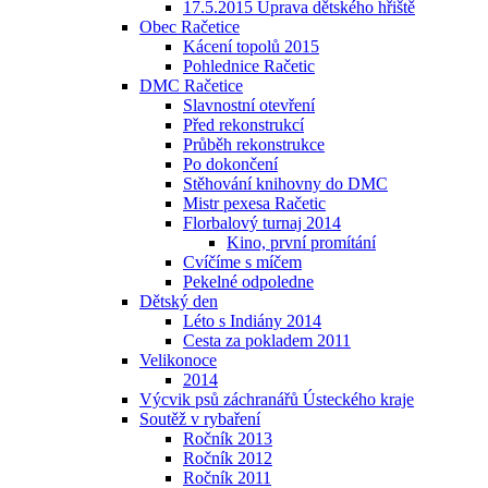
17.5.2015 Úprava dětského hřiště
Obec Račetice
Kácení topolů 2015
Pohlednice Račetic
DMC Račetice
Slavnostní otevření
Před rekonstrukcí
Průběh rekonstrukce
Po dokončení
Stěhování knihovny do DMC
Mistr pexesa Račetic
Florbalový turnaj 2014
Kino, první promítání
Cvíčíme s míčem
Pekelné odpoledne
Dětský den
Léto s Indiány 2014
Cesta za pokladem 2011
Velikonoce
2014
Výcvik psů záchranářů Ústeckého kraje
Soutěž v rybaření
Ročník 2013
Ročník 2012
Ročník 2011