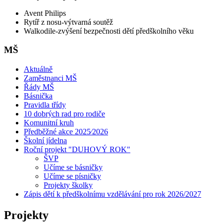
Avent Philips
Rytíř z nosu-výtvarná soutěž
Walkodile-zvýšení bezpečnosti dětí předškolního věku
MŠ
Aktuálně
Zaměstnanci MŠ
Řády MŠ
Básnička
Pravidla třídy
10 dobrých rad pro rodiče
Komunitní kruh
Předběžné akce 2025⁄2026
Školní jídelna
Roční projekt "DUHOVÝ ROK"
ŠVP
Učíme se básničky
Učíme se písničky
Projekty školky
Zápis dětí k předškolnímu vzdělávání pro rok 2026/2027
Projekty