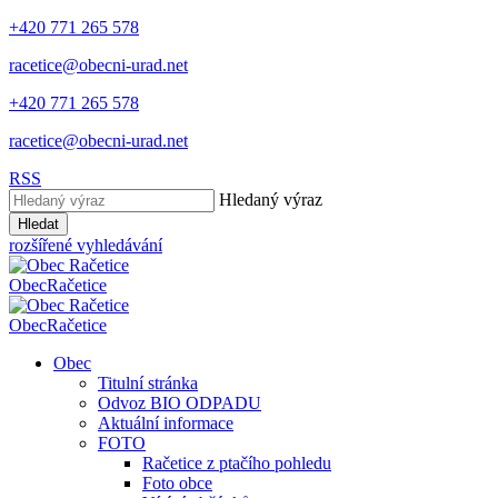
+420 771 265 578
racetice@obecni-urad.net
+420 771 265 578
racetice@obecni-urad.net
RSS
Hledaný výraz
Hledat
rozšířené vyhledávání
Obec
Račetice
Obec
Račetice
Obec
Titulní stránka
Odvoz BIO ODPADU
Aktuální informace
FOTO
Račetice z ptačího pohledu
Foto obce