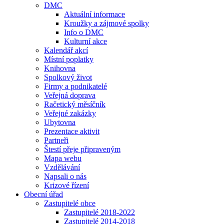
DMC
Aktuální informace
Kroužky a zájmové spolky
Info o DMC
Kulturní akce
Kalendář akcí
Místní poplatky
Knihovna
Spolkový život
Firmy a podnikatelé
Veřejná doprava
Račetický měsíčník
Veřejné zakázky
Ubytovna
Prezentace aktivit
Partneři
Štestí přeje připraveným
Mapa webu
Vzdělávání
Napsali o nás
Krizové řízení
Obecní úřad
Zastupitelé obce
Zastupitelé 2018-2022
Zastupitelé 2014-2018