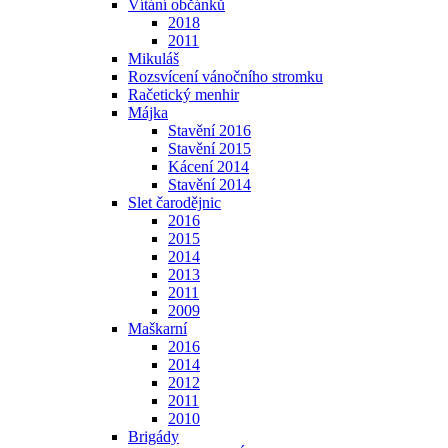
Vítání občánků
2018
2011
Mikuláš
Rozsvícení vánočního stromku
Račetický menhir
Májka
Stavění 2016
Stavění 2015
Kácení 2014
Stavění 2014
Slet čarodějnic
2016
2015
2014
2013
2011
2009
Maškarní
2016
2014
2012
2011
2010
Brigády