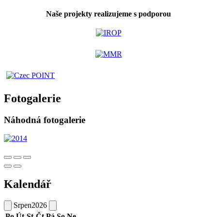
Naše projekty realizujeme s podporou
Fotogalerie
Náhodná fotogalerie
Kalendář
Srpen
2026
Po
Út
St
Čt
Pá
So
Ne