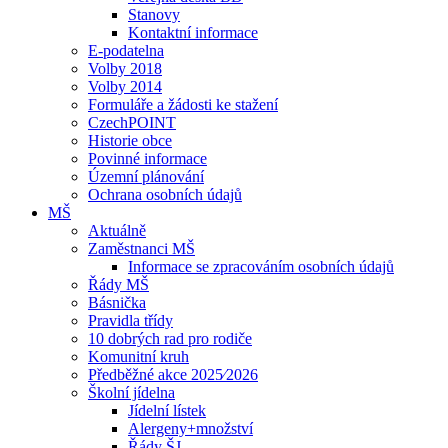
Stanovy
Kontaktní informace
E-podatelna
Volby 2018
Volby 2014
Formuláře a žádosti ke stažení
CzechPOINT
Historie obce
Povinné informace
Územní plánování
Ochrana osobních údajů
MŠ
Aktuálně
Zaměstnanci MŠ
Informace se zpracováním osobních údajů
Řády MŠ
Básnička
Pravidla třídy
10 dobrých rad pro rodiče
Komunitní kruh
Předběžné akce 2025⁄2026
Školní jídelna
Jídelní lístek
Alergeny+množství
Řády ŠJ