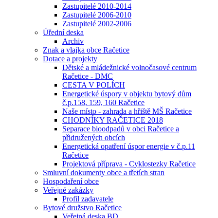
Zastupitelé 2010-2014
Zastupitelé 2006-2010
Zastupitelé 2002-2006
Úřední deska
Archiv
Znak a vlajka obce Račetice
Dotace a projekty
Dětské a mládežnické volnočasové centrum
Račetice - DMC
CESTA V POLÍCH
Energetické úspory v objektu bytový dům
č.p.158, 159, 160 Račetice
Naše místo - zahrada a hřiště MŠ Račetice
CHODNÍKY RAČETICE 2018
Separace bioodpadů v obci Račetice a
přidružených obcích
Energetická opatření úspor energie v č.p.11
Račetice
Projektová příprava - Cyklostezky Račetice
Smluvní dokumenty obce a třetích stran
Hospodaření obce
Veřejné zakázky
Profil zadavatele
Bytové družstvo Račetice
Veřejná deska BD