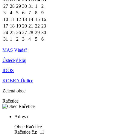
27
28
29
30
31
1
2
3
4
5
6
7
8
9
10
11
12
13
14
15
16
17
18
19
20
21
22
23
24
25
26
27
28
29
30
31
1
2
3
4
5
6
MAS Vladař
Ústecký kraj
IDOS
KOBRA Údlice
Zelená obec
Račetice
Adresa
Obec Račetice
Račetice č.p. 11