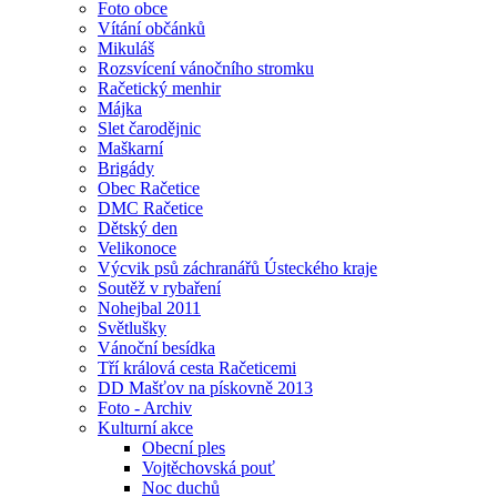
Foto obce
Vítání občánků
Mikuláš
Rozsvícení vánočního stromku
Račetický menhir
Májka
Slet čarodějnic
Maškarní
Brigády
Obec Račetice
DMC Račetice
Dětský den
Velikonoce
Výcvik psů záchranářů Ústeckého kraje
Soutěž v rybaření
Nohejbal 2011
Světlušky
Vánoční besídka
Tří králová cesta Račeticemi
DD Mašťov na pískovně 2013
Foto - Archiv
Kulturní akce
Obecní ples
Vojtěchovská pouť
Noc duchů