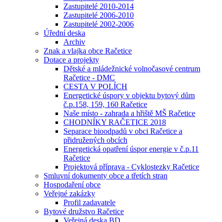
Zastupitelé 2010-2014
Zastupitelé 2006-2010
Zastupitelé 2002-2006
Úřední deska
Archiv
Znak a vlajka obce Račetice
Dotace a projekty
Dětské a mládežnické volnočasové centrum
Račetice - DMC
CESTA V POLÍCH
Energetické úspory v objektu bytový dům
č.p.158, 159, 160 Račetice
Naše místo - zahrada a hřiště MŠ Račetice
CHODNÍKY RAČETICE 2018
Separace bioodpadů v obci Račetice a
přidružených obcích
Energetická opatření úspor energie v č.p.11
Račetice
Projektová příprava - Cyklostezky Račetice
Smluvní dokumenty obce a třetích stran
Hospodaření obce
Veřejné zakázky
Profil zadavatele
Bytové družstvo Račetice
Veřejná deska BD