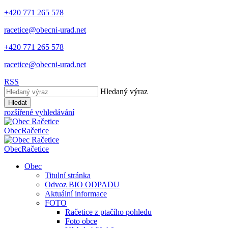
+420 771 265 578
racetice@obecni-urad.net
+420 771 265 578
racetice@obecni-urad.net
RSS
Hledaný výraz
Hledat
rozšířené vyhledávání
Obec
Račetice
Obec
Račetice
Obec
Titulní stránka
Odvoz BIO ODPADU
Aktuální informace
FOTO
Račetice z ptačího pohledu
Foto obce