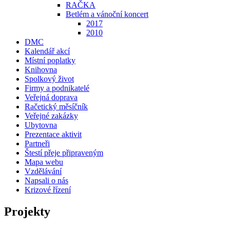
RAČKA
Betlém a vánoční koncert
2017
2010
DMC
Kalendář akcí
Místní poplatky
Knihovna
Spolkový život
Firmy a podnikatelé
Veřejná doprava
Račetický měsíčník
Veřejné zakázky
Ubytovna
Prezentace aktivit
Partneři
Štestí přeje připraveným
Mapa webu
Vzdělávání
Napsali o nás
Krizové řízení
Projekty