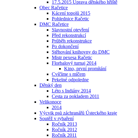
17.5.2015 Úprava dětského hřiště
Obec Račetice
Kácení topolů 2015
Pohlednice Račetic
DMC Račetice
Slavnostní otevření
Před rekonstrukcí
Průběh rekonstrukce
Po dokončení
Stěhování knihovny do DMC
Mistr pexesa Račetic
Florbalový turnaj 2014
Kino, první promítání
Cvíčíme s míčem
Pekelné odpoledne
Dětský den
Léto s Indiány 2014
Cesta za pokladem 2011
Velikonoce
2014
Výcvik psů záchranářů Ústeckého kraje
Soutěž v rybaření
Ročník 2013
Ročník 2012
Ročník 2011