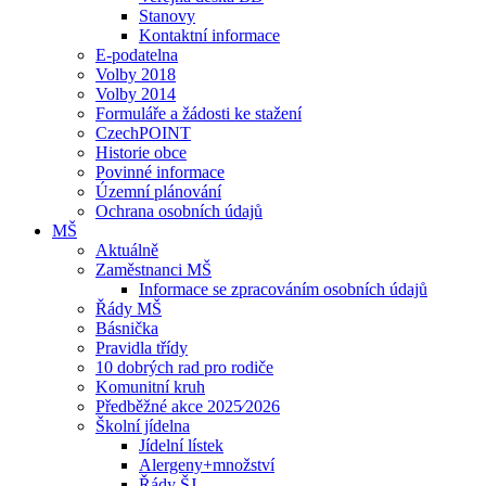
Stanovy
Kontaktní informace
E-podatelna
Volby 2018
Volby 2014
Formuláře a žádosti ke stažení
CzechPOINT
Historie obce
Povinné informace
Územní plánování
Ochrana osobních údajů
MŠ
Aktuálně
Zaměstnanci MŠ
Informace se zpracováním osobních údajů
Řády MŠ
Básnička
Pravidla třídy
10 dobrých rad pro rodiče
Komunitní kruh
Předběžné akce 2025⁄2026
Školní jídelna
Jídelní lístek
Alergeny+množství
Řády ŠJ