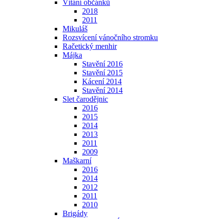
Vítání občánků
2018
2011
Mikuláš
Rozsvícení vánočního stromku
Račetický menhir
Májka
Stavění 2016
Stavění 2015
Kácení 2014
Stavění 2014
Slet čarodějnic
2016
2015
2014
2013
2011
2009
Maškarní
2016
2014
2012
2011
2010
Brigády