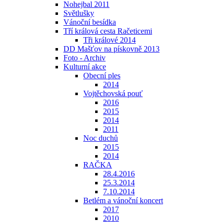
Nohejbal 2011
Světlušky
Vánoční besídka
Tří králová cesta Račeticemi
Tři králové 2014
DD Mašťov na pískovně 2013
Foto - Archiv
Kulturní akce
Obecní ples
2014
Vojtěchovská pouť
2016
2015
2014
2011
Noc duchů
2015
2014
RAČKA
28.4.2016
25.3.2014
7.10.2014
Betlém a vánoční koncert
2017
2010