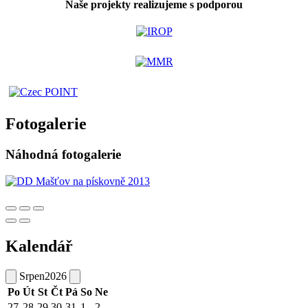
Naše projekty realizujeme s podporou
Fotogalerie
Náhodná fotogalerie
Kalendář
Srpen
2026
Po
Út
St
Čt
Pá
So
Ne
27
28
29
30
31
1
2