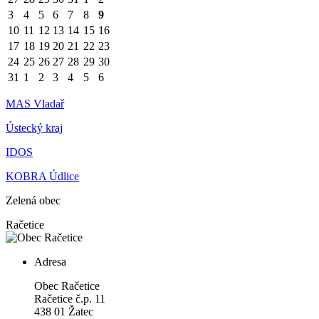
3
4
5
6
7
8
9
10
11
12
13
14
15
16
17
18
19
20
21
22
23
24
25
26
27
28
29
30
31
1
2
3
4
5
6
MAS Vladař
Ústecký kraj
IDOS
KOBRA Údlice
Zelená obec
Račetice
Adresa
Obec Račetice
Račetice č.p. 11
438 01 Žatec