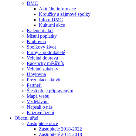
DMC
Aktuální informace
Kroužky a zájmové spolky
Info o DMC
Kulturní akce
Kalendář akcí
Místní poplatky
Knihovna
Spolkový život
Firmy a podnikatelé
Veřejná doprava
Račetický měsíčník
Veřejné zakázky
Ubytovna
Prezentace aktivit
Partneři
Štestí přeje připraveným
Mapa webu
Vzdělávání
Napsali o nás
Krizové řízení
Obecní úřad
Zastupitelé obce
Zastupitelé 2018-2022
Zastupitelé 2014-2018