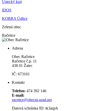
Ústecký kraj
IDOS
KOBRA Údlice
Zelená obec
Račetice
Adresa
Obec Račetice
Račetice č.p. 11
438 01 Žatec
IČ: 673161
Kontakt
Telefon:
474 392 146
E-mail:
racetice@obecni-urad.net
Datová schránka ID: tk3aqyh