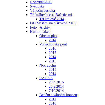
Nohejbal 2011
Světlušky
Vánoční besídka
Tří králová cesta Račeticemi
Tři králové 2014
DD Mašťov na pískovně 2013
Foto - Archiv
Kulturní akce
Obecní ples
2014
Vojtěchovská pouť
2016
2015
2014
2011
Noc duchů
2015
2014
RAČKA
28.4.2016
25.3.2014
7.10.2014
Betlém a vánoční koncert
2017
2010