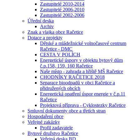
Zastupitelé 2010-2014
Zastupitelé 2006-2010
Zastupitelé 2002-2006
Úřední deska
Archiv
Znak a vlajka obce Račetice
Dotace a projekty
Dětské a mládežnické volnočasové centrum
Račetice - DMC
CESTA V POLÍCH
Energetické úspory v objektu bytový dům
č.p.158, 159, 160 Račetice
Naše místo - zahrada a hřiště MŠ Račetice
CHODNÍKY RAČETICE 2018
Separace bioodpadů v obci Račetice a
přidružených obcích
Energetická opatření úspor energie v č.p.11
Račetice
Projektová příprava - Cyklostezky Račetice
Smluvní dokumenty obce a třetích stran
Hospodaření obce
Veřejné zakázky
Profil zadavatele
Bytové družstvo Račetice
Veřejná deska BD