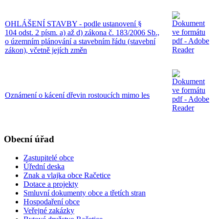
OHLÁŠENÍ STAVBY - podle ustanovení §
104 odst. 2 písm. a) až d) zákona č. 183/2006 Sb.,
o územním plánování a stavebním řádu (stavební
zákon), včetně jejích změn
Oznámení o kácení dřevin rostoucích mimo les
Obecní úřad
Zastupitelé obce
Úřední deska
Znak a vlajka obce Račetice
Dotace a projekty
Smluvní dokumenty obce a třetích stran
Hospodaření obce
Veřejné zakázky