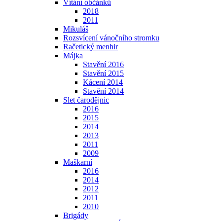
Vítání občánků
2018
2011
Mikuláš
Rozsvícení vánočního stromku
Račetický menhir
Májka
Stavění 2016
Stavění 2015
Kácení 2014
Stavění 2014
Slet čarodějnic
2016
2015
2014
2013
2011
2009
Maškarní
2016
2014
2012
2011
2010
Brigády