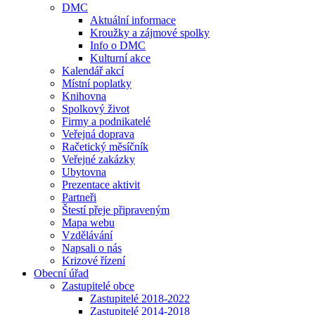
DMC
Aktuální informace
Kroužky a zájmové spolky
Info o DMC
Kulturní akce
Kalendář akcí
Místní poplatky
Knihovna
Spolkový život
Firmy a podnikatelé
Veřejná doprava
Račetický měsíčník
Veřejné zakázky
Ubytovna
Prezentace aktivit
Partneři
Štestí přeje připraveným
Mapa webu
Vzdělávání
Napsali o nás
Krizové řízení
Obecní úřad
Zastupitelé obce
Zastupitelé 2018-2022
Zastupitelé 2014-2018