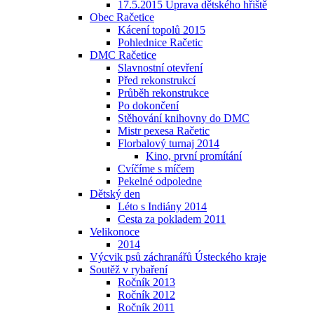
17.5.2015 Úprava dětského hřiště
Obec Račetice
Kácení topolů 2015
Pohlednice Račetic
DMC Račetice
Slavnostní otevření
Před rekonstrukcí
Průběh rekonstrukce
Po dokončení
Stěhování knihovny do DMC
Mistr pexesa Račetic
Florbalový turnaj 2014
Kino, první promítání
Cvíčíme s míčem
Pekelné odpoledne
Dětský den
Léto s Indiány 2014
Cesta za pokladem 2011
Velikonoce
2014
Výcvik psů záchranářů Ústeckého kraje
Soutěž v rybaření
Ročník 2013
Ročník 2012
Ročník 2011