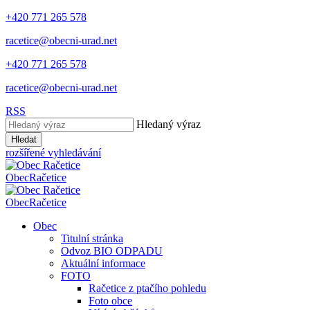
+420 771 265 578
racetice@obecni-urad.net
+420 771 265 578
racetice@obecni-urad.net
RSS
Hledaný výraz
Hledat
rozšířené vyhledávání
Obec
Račetice
Obec
Račetice
Obec
Titulní stránka
Odvoz BIO ODPADU
Aktuální informace
FOTO
Račetice z ptačího pohledu
Foto obce