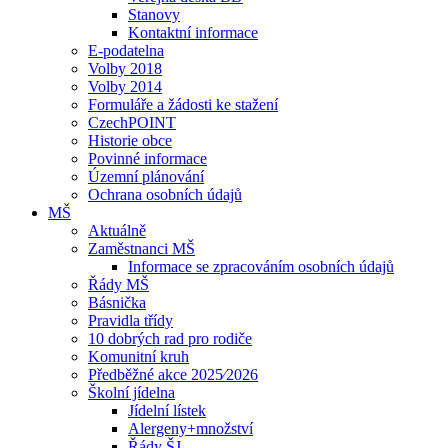
Stanovy
Kontaktní informace
E-podatelna
Volby 2018
Volby 2014
Formuláře a žádosti ke stažení
CzechPOINT
Historie obce
Povinné informace
Územní plánování
Ochrana osobních údajů
MŠ
Aktuálně
Zaměstnanci MŠ
Informace se zpracováním osobních údajů
Řády MŠ
Básnička
Pravidla třídy
10 dobrých rad pro rodiče
Komunitní kruh
Předběžné akce 2025⁄2026
Školní jídelna
Jídelní lístek
Alergeny+množství
Řády ŠJ