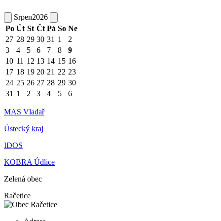
Srpen
2026
Po
Út
St
Čt
Pá
So
Ne
27
28
29
30
31
1
2
3
4
5
6
7
8
9
10
11
12
13
14
15
16
17
18
19
20
21
22
23
24
25
26
27
28
29
30
31
1
2
3
4
5
6
MAS Vladař
Ústecký kraj
IDOS
KOBRA Údlice
Zelená obec
Račetice