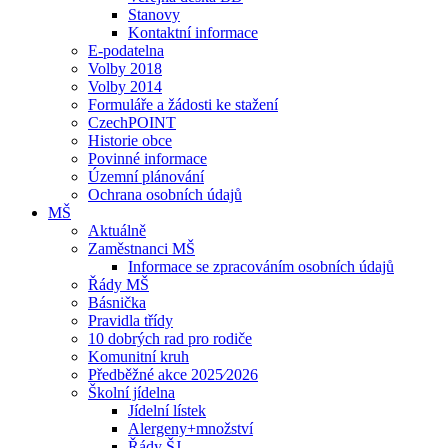
Stanovy
Kontaktní informace
E-podatelna
Volby 2018
Volby 2014
Formuláře a žádosti ke stažení
CzechPOINT
Historie obce
Povinné informace
Územní plánování
Ochrana osobních údajů
MŠ
Aktuálně
Zaměstnanci MŠ
Informace se zpracováním osobních údajů
Řády MŠ
Básnička
Pravidla třídy
10 dobrých rad pro rodiče
Komunitní kruh
Předběžné akce 2025⁄2026
Školní jídelna
Jídelní lístek
Alergeny+množství
Řády ŠJ