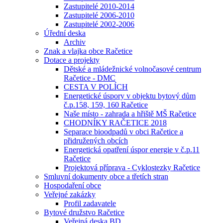
Zastupitelé 2010-2014
Zastupitelé 2006-2010
Zastupitelé 2002-2006
Úřední deska
Archiv
Znak a vlajka obce Račetice
Dotace a projekty
Dětské a mládežnické volnočasové centrum
Račetice - DMC
CESTA V POLÍCH
Energetické úspory v objektu bytový dům
č.p.158, 159, 160 Račetice
Naše místo - zahrada a hřiště MŠ Račetice
CHODNÍKY RAČETICE 2018
Separace bioodpadů v obci Račetice a
přidružených obcích
Energetická opatření úspor energie v č.p.11
Račetice
Projektová příprava - Cyklostezky Račetice
Smluvní dokumenty obce a třetích stran
Hospodaření obce
Veřejné zakázky
Profil zadavatele
Bytové družstvo Račetice
Veřejná deska BD