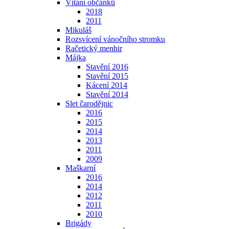
Vítání občánků
2018
2011
Mikuláš
Rozsvícení vánočního stromku
Račetický menhir
Májka
Stavění 2016
Stavění 2015
Kácení 2014
Stavění 2014
Slet čarodějnic
2016
2015
2014
2013
2011
2009
Maškarní
2016
2014
2012
2011
2010
Brigády