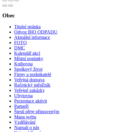
Obec
Titulní stránka
Odvoz BIO ODPADU
Aktuální informace
FOTO
DMC
Kalendář akcí
Místní poplatky
Knihovna
Spolkový život
Firmy a podnikatelé
Veřejná doprava
Račetický měsíčník
Veřejné zakázky
Ubytovna
Prezentace aktivit
Partneři
Štestí přeje připraveným
Mapa webu
Vzdělávání
Napsali o nás