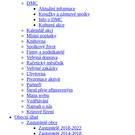
DMC
Aktuální informace
Kroužky a zájmové spolky
Info o DMC
Kulturní akce
Kalendář akcí
Místní poplatky
Knihovna
Spolkový život
Firmy a podnikatelé
Veřejná doprava
Račetický měsíčník
Veřejné zakázky
Ubytovna
Prezentace aktivit
Partneři
Štestí přeje připraveným
Mapa webu
Vzdělávání
Napsali o nás
Krizové řízení
Obecní úřad
Zastupitelé obce
Zastupitelé 2018-2022
Zastupitelé 2014-2018