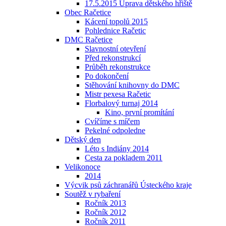
17.5.2015 Úprava dětského hřiště
Obec Račetice
Kácení topolů 2015
Pohlednice Račetic
DMC Račetice
Slavnostní otevření
Před rekonstrukcí
Průběh rekonstrukce
Po dokončení
Stěhování knihovny do DMC
Mistr pexesa Račetic
Florbalový turnaj 2014
Kino, první promítání
Cvíčíme s míčem
Pekelné odpoledne
Dětský den
Léto s Indiány 2014
Cesta za pokladem 2011
Velikonoce
2014
Výcvik psů záchranářů Ústeckého kraje
Soutěž v rybaření
Ročník 2013
Ročník 2012
Ročník 2011