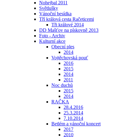
Nohejbal 2011
Světlušky
Vánoční besídka
Tří králová cesta Račeticemi
Tři králové 2014
DD Mašťov na pískovně 2013
Foto - Archiv
Kulturní akce
Obecní ples
2014
Vojtěchovská pouť
2016
2015
2014
2011
Noc duchů
2015
2014
RAČKA
28.4.2016
25.3.2014
7.10.2014
Betlém a vánoční koncert
2017
2010