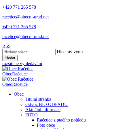
+420 771 265 578
racetice@obecni-urad.net
+420 771 265 578
racetice@obecni-urad.net
RSS
Hledaný výraz
Hledat
rozšířené vyhledávání
Obec
Račetice
Obec
Račetice
Obec
Titulní stránka
Odvoz BIO ODPADU
Aktuální informace
FOTO
Račetice z ptačího pohledu
Foto obce