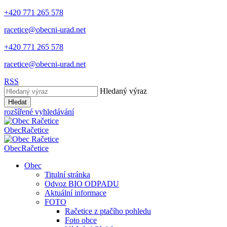
+420 771 265 578
racetice@obecni-urad.net
+420 771 265 578
racetice@obecni-urad.net
RSS
Hledaný výraz
Hledat
rozšířené vyhledávání
Obec
Račetice
Obec
Račetice
Obec
Titulní stránka
Odvoz BIO ODPADU
Aktuální informace
FOTO
Račetice z ptačího pohledu
Foto obce