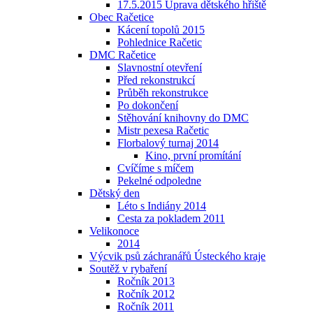
17.5.2015 Úprava dětského hřiště
Obec Račetice
Kácení topolů 2015
Pohlednice Račetic
DMC Račetice
Slavnostní otevření
Před rekonstrukcí
Průběh rekonstrukce
Po dokončení
Stěhování knihovny do DMC
Mistr pexesa Račetic
Florbalový turnaj 2014
Kino, první promítání
Cvíčíme s míčem
Pekelné odpoledne
Dětský den
Léto s Indiány 2014
Cesta za pokladem 2011
Velikonoce
2014
Výcvik psů záchranářů Ústeckého kraje
Soutěž v rybaření
Ročník 2013
Ročník 2012
Ročník 2011