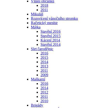
Vítání občánků
2018
2011
Mikuláš
Rozsvícení vánočního stromku
Račetický menhir
Májka
Stavění 2016
Stavění 2015
Kácení 2014
Stavění 2014
Slet čarodějnic
2016
2015
2014
2013
2011
2009
Maškarní
2016
2014
2012
2011
2010
Brigády