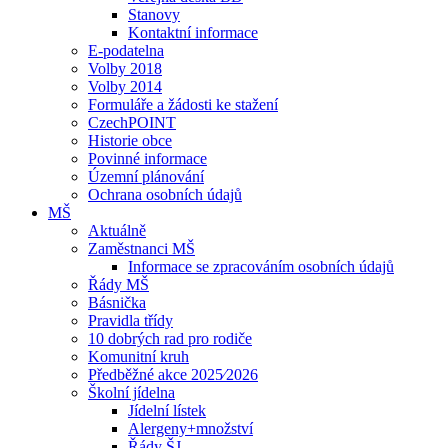
Stanovy
Kontaktní informace
E-podatelna
Volby 2018
Volby 2014
Formuláře a žádosti ke stažení
CzechPOINT
Historie obce
Povinné informace
Územní plánování
Ochrana osobních údajů
MŠ
Aktuálně
Zaměstnanci MŠ
Informace se zpracováním osobních údajů
Řády MŠ
Básnička
Pravidla třídy
10 dobrých rad pro rodiče
Komunitní kruh
Předběžné akce 2025⁄2026
Školní jídelna
Jídelní lístek
Alergeny+množství
Řády ŠJ