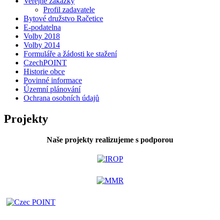
Veřejné zakázky
Profil zadavatele
Bytové družstvo Račetice
E-podatelna
Volby 2018
Volby 2014
Formuláře a žádosti ke stažení
CzechPOINT
Historie obce
Povinné informace
Územní plánování
Ochrana osobních údajů
Projekty
Naše projekty realizujeme s podporou