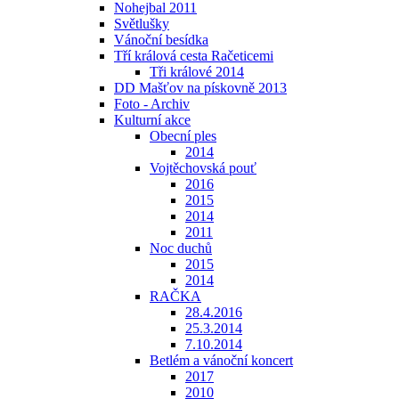
Nohejbal 2011
Světlušky
Vánoční besídka
Tří králová cesta Račeticemi
Tři králové 2014
DD Mašťov na pískovně 2013
Foto - Archiv
Kulturní akce
Obecní ples
2014
Vojtěchovská pouť
2016
2015
2014
2011
Noc duchů
2015
2014
RAČKA
28.4.2016
25.3.2014
7.10.2014
Betlém a vánoční koncert
2017
2010