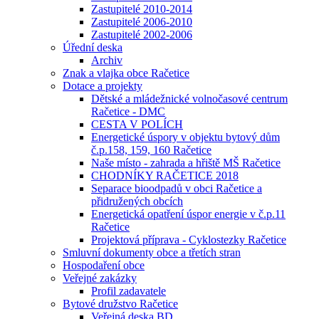
Zastupitelé 2010-2014
Zastupitelé 2006-2010
Zastupitelé 2002-2006
Úřední deska
Archiv
Znak a vlajka obce Račetice
Dotace a projekty
Dětské a mládežnické volnočasové centrum
Račetice - DMC
CESTA V POLÍCH
Energetické úspory v objektu bytový dům
č.p.158, 159, 160 Račetice
Naše místo - zahrada a hřiště MŠ Račetice
CHODNÍKY RAČETICE 2018
Separace bioodpadů v obci Račetice a
přidružených obcích
Energetická opatření úspor energie v č.p.11
Račetice
Projektová příprava - Cyklostezky Račetice
Smluvní dokumenty obce a třetích stran
Hospodaření obce
Veřejné zakázky
Profil zadavatele
Bytové družstvo Račetice
Veřejná deska BD