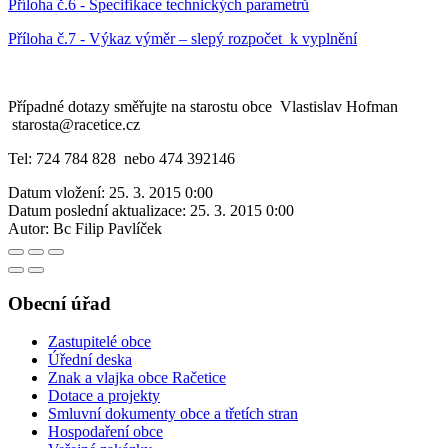
Příloha č.6 - Specifikace technických parametrů
Příloha č.7 - Výkaz výměr – slepý rozpočet k vyplnění
Případné dotazy směřujte na starostu obce Vlastislav Hofman
starosta@racetice.cz
Tel: 724 784 828 nebo 474 392146
Datum vložení:
25. 3. 2015 0:00
Datum poslední aktualizace:
25. 3. 2015 0:00
Autor:
Bc Filip Pavlíček
Obecní úřad
Zastupitelé obce
Úřední deska
Znak a vlajka obce Račetice
Dotace a projekty
Smluvní dokumenty obce a třetích stran
Hospodaření obce