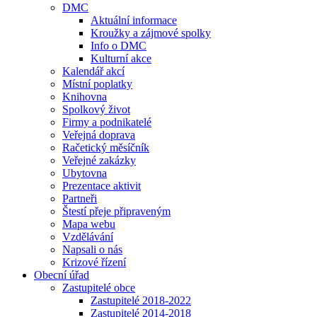
DMC
Aktuální informace
Kroužky a zájmové spolky
Info o DMC
Kulturní akce
Kalendář akcí
Místní poplatky
Knihovna
Spolkový život
Firmy a podnikatelé
Veřejná doprava
Račetický měsíčník
Veřejné zakázky
Ubytovna
Prezentace aktivit
Partneři
Štestí přeje připraveným
Mapa webu
Vzdělávání
Napsali o nás
Krizové řízení
Obecní úřad
Zastupitelé obce
Zastupitelé 2018-2022
Zastupitelé 2014-2018