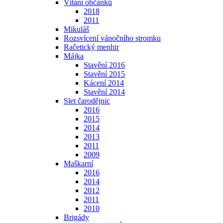
Vítání občánků
2018
2011
Mikuláš
Rozsvícení vánočního stromku
Račetický menhir
Májka
Stavění 2016
Stavění 2015
Kácení 2014
Stavění 2014
Slet čarodějnic
2016
2015
2014
2013
2011
2009
Maškarní
2016
2014
2012
2011
2010
Brigády