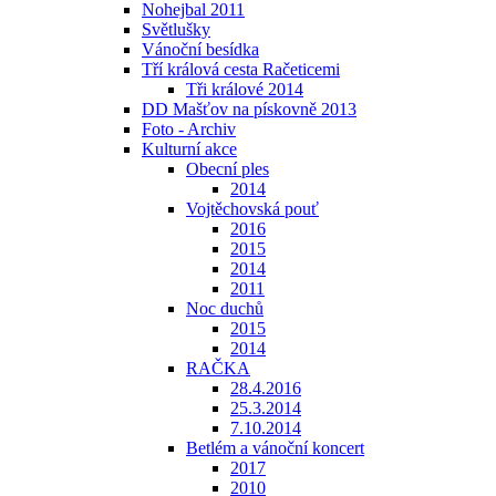
Nohejbal 2011
Světlušky
Vánoční besídka
Tří králová cesta Račeticemi
Tři králové 2014
DD Mašťov na pískovně 2013
Foto - Archiv
Kulturní akce
Obecní ples
2014
Vojtěchovská pouť
2016
2015
2014
2011
Noc duchů
2015
2014
RAČKA
28.4.2016
25.3.2014
7.10.2014
Betlém a vánoční koncert
2017
2010