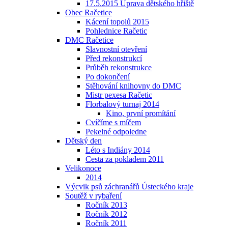
17.5.2015 Úprava dětského hřiště
Obec Račetice
Kácení topolů 2015
Pohlednice Račetic
DMC Račetice
Slavnostní otevření
Před rekonstrukcí
Průběh rekonstrukce
Po dokončení
Stěhování knihovny do DMC
Mistr pexesa Račetic
Florbalový turnaj 2014
Kino, první promítání
Cvíčíme s míčem
Pekelné odpoledne
Dětský den
Léto s Indiány 2014
Cesta za pokladem 2011
Velikonoce
2014
Výcvik psů záchranářů Ústeckého kraje
Soutěž v rybaření
Ročník 2013
Ročník 2012
Ročník 2011