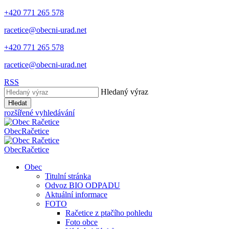
+420 771 265 578
racetice@obecni-urad.net
+420 771 265 578
racetice@obecni-urad.net
RSS
Hledaný výraz
Hledat
rozšířené vyhledávání
Obec
Račetice
Obec
Račetice
Obec
Titulní stránka
Odvoz BIO ODPADU
Aktuální informace
FOTO
Račetice z ptačího pohledu
Foto obce