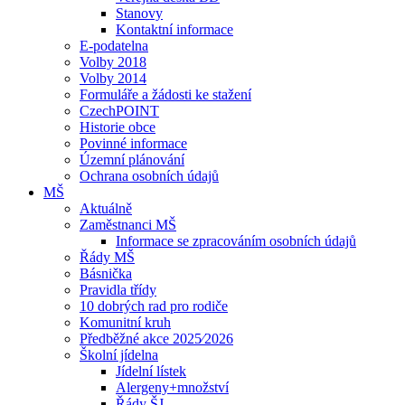
Stanovy
Kontaktní informace
E-podatelna
Volby 2018
Volby 2014
Formuláře a žádosti ke stažení
CzechPOINT
Historie obce
Povinné informace
Územní plánování
Ochrana osobních údajů
MŠ
Aktuálně
Zaměstnanci MŠ
Informace se zpracováním osobních údajů
Řády MŠ
Básnička
Pravidla třídy
10 dobrých rad pro rodiče
Komunitní kruh
Předběžné akce 2025⁄2026
Školní jídelna
Jídelní lístek
Alergeny+množství
Řády ŠJ