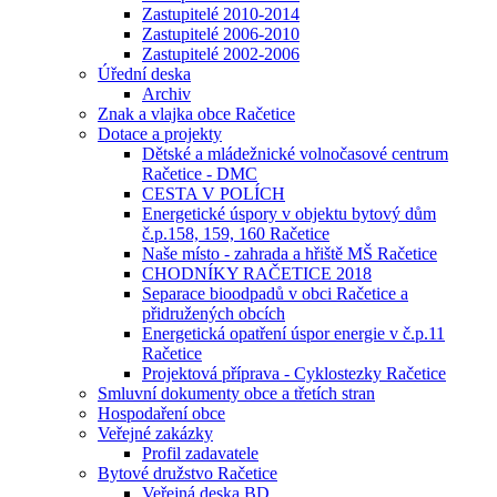
Zastupitelé 2010-2014
Zastupitelé 2006-2010
Zastupitelé 2002-2006
Úřední deska
Archiv
Znak a vlajka obce Račetice
Dotace a projekty
Dětské a mládežnické volnočasové centrum
Račetice - DMC
CESTA V POLÍCH
Energetické úspory v objektu bytový dům
č.p.158, 159, 160 Račetice
Naše místo - zahrada a hřiště MŠ Račetice
CHODNÍKY RAČETICE 2018
Separace bioodpadů v obci Račetice a
přidružených obcích
Energetická opatření úspor energie v č.p.11
Račetice
Projektová příprava - Cyklostezky Račetice
Smluvní dokumenty obce a třetích stran
Hospodaření obce
Veřejné zakázky
Profil zadavatele
Bytové družstvo Račetice
Veřejná deska BD