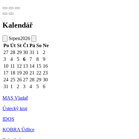
Kalendář
Srpen
2026
Po
Út
St
Čt
Pá
So
Ne
27
28
29
30
31
1
2
3
4
5
6
7
8
9
10
11
12
13
14
15
16
17
18
19
20
21
22
23
24
25
26
27
28
29
30
31
1
2
3
4
5
6
MAS Vladař
Ústecký kraj
IDOS
KOBRA Údlice