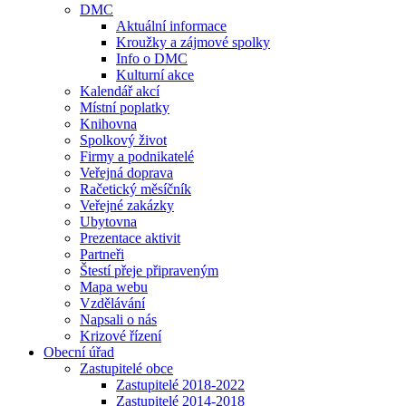
DMC
Aktuální informace
Kroužky a zájmové spolky
Info o DMC
Kulturní akce
Kalendář akcí
Místní poplatky
Knihovna
Spolkový život
Firmy a podnikatelé
Veřejná doprava
Račetický měsíčník
Veřejné zakázky
Ubytovna
Prezentace aktivit
Partneři
Štestí přeje připraveným
Mapa webu
Vzdělávání
Napsali o nás
Krizové řízení
Obecní úřad
Zastupitelé obce
Zastupitelé 2018-2022
Zastupitelé 2014-2018